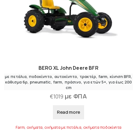
BERG XL John Deere BFR
με πετάλια
,
ποδοκίνητο
αυτοκίνητο
,
τρακτέρ
farm
κίνηση BFR
κάθισμα 6ρ
pneumatic
farm
πράσινο
για ετών 5+
για έως 200
cm
με ΦΠΑ
€
1019
Read more
Farm
,
οχήματα
,
οχήματα με πετάλια
,
οχήματα ποδοκίνητα