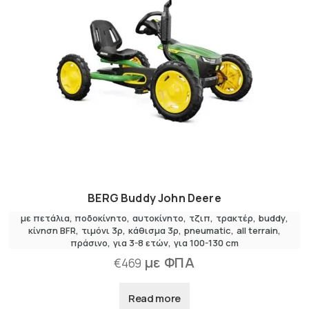
BERG Buddy John Deere
με πετάλια
,
ποδοκίνητο
αυτοκίνητο
,
τζιπ
,
τρακτέρ
buddy
κίνηση BFR
τιμόνι 3ρ
κάθισμα 3ρ
pneumatic
all terrain
πράσινο
για 3-8 ετών
για 100-130 cm
με ΦΠΑ
€
469
Read more