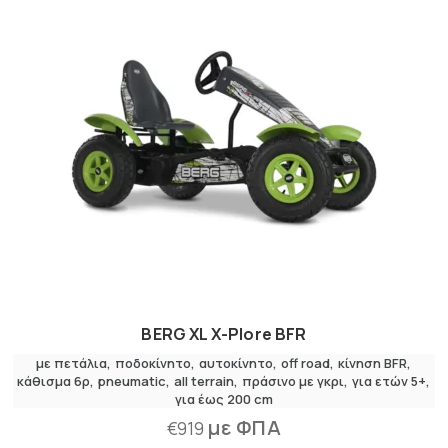
BERG XL X-Plore BFR
με πετάλια
,
ποδοκίνητο
αυτοκίνητο
off road
κίνηση BFR
κάθισμα 6ρ
pneumatic
all terrain
πράσινο με γκρι
για ετών 5+
για έως 200 cm
με ΦΠΑ
€
919