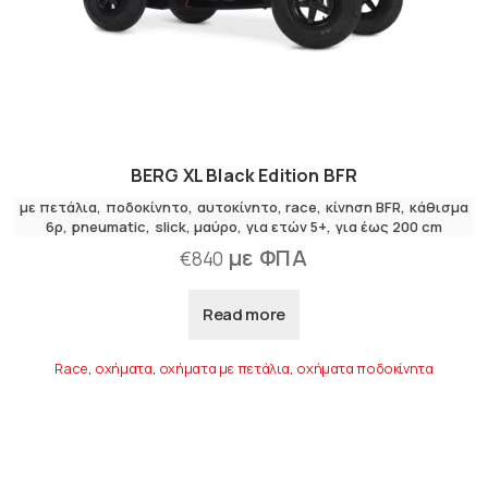
BERG XL Black Edition BFR
με πετάλια
,
ποδοκίνητο
αυτοκίνητο
race
κίνηση BFR
κάθισμα
6ρ
pneumatic
slick
μαύρο
για ετών 5+
για έως 200 cm
με ΦΠΑ
€
840
Read more
Race
,
οχήματα
,
οχήματα με πετάλια
,
οχήματα ποδοκίνητα