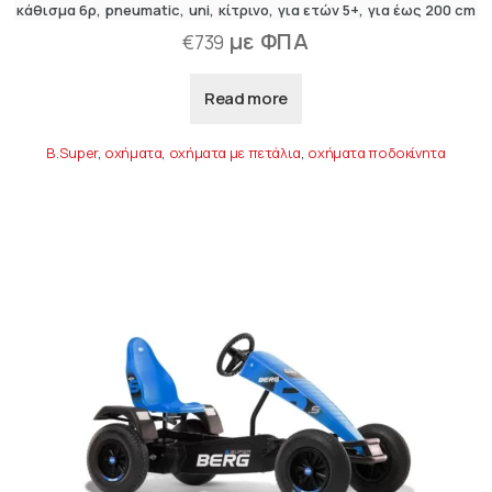
κάθισμα 6ρ
pneumatic
uni
κίτρινο
για ετών 5+
για έως 200 cm
με ΦΠΑ
€
739
Read more
B.Super
,
οχήματα
,
οχήματα με πετάλια
,
οχήματα ποδοκίνητα