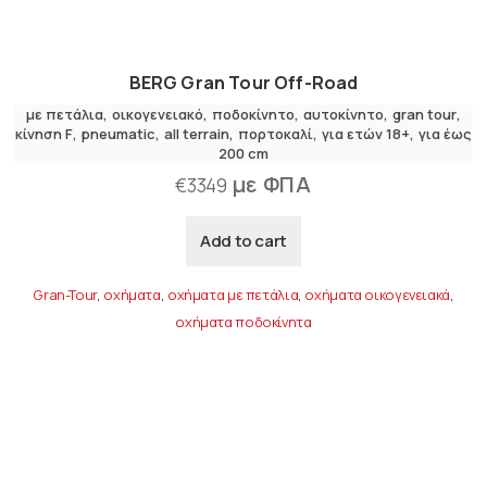
BERG Gran Tour Off-Road
με πετάλια
,
οικογενειακό
,
ποδοκίνητο
αυτοκίνητο
gran tour
κίνηση F
pneumatic
all terrain
πορτοκαλί
για ετών 18+
για έως
200 cm
με ΦΠΑ
€
3349
Add to cart
Gran-Tour
,
οχήματα
,
οχήματα με πετάλια
,
οχήματα οικογενειακά
,
οχήματα ποδοκίνητα