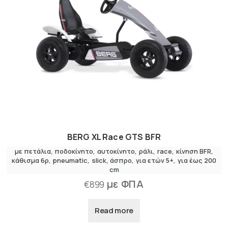
BERG XL Race GTS BFR
με πετάλια
,
ποδοκίνητο
αυτοκίνητο
,
ράλι
race
κίνηση BFR
κάθισμα 6ρ
pneumatic
slick
άσπρο
για ετών 5+
για έως 200
cm
με ΦΠΑ
€
899
Read more