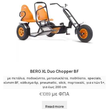
BERG XL Duo Chopper BF
με πετάλια
,
ποδοκίνητο
μοτοσυκλέτα
,
ποδήλατο
specials
κίνηση BF
κάθισμα 6ρ
pneumatic
slick
πορτοκαλί
για ετών 5+
για έως 200 cm
με ΦΠΑ
€
1089
Read more