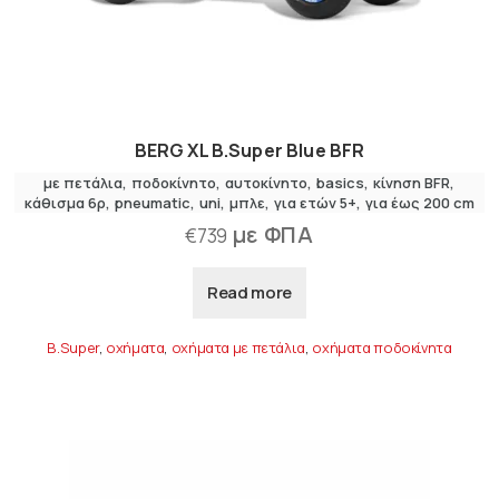
BERG XL B.Super Blue BFR
με πετάλια
,
ποδοκίνητο
αυτοκίνητο
basics
κίνηση BFR
κάθισμα 6ρ
pneumatic
uni
μπλε
για ετών 5+
για έως 200 cm
με ΦΠΑ
€
739
Read more
B.Super
,
οχήματα
,
οχήματα με πετάλια
,
οχήματα ποδοκίνητα