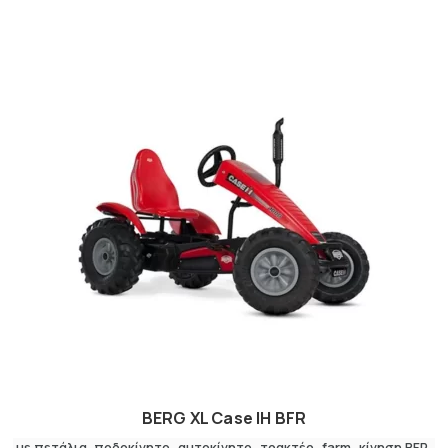
BERG XL Case IH BFR
με πετάλια
,
ποδοκίνητο
αυτοκίνητο
,
τρακτέρ
farm
κίνηση BFR