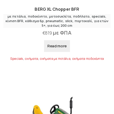
BERG XL Chopper BFR
με πετάλια
,
ποδοκίνητο
μοτοσυκλέτα
,
ποδήλατο
specials
κίνηση BFR
κάθισμα 6ρ
pneumatic
slick
πορτοκαλί
για ετών
5+
για έως 200 cm
με ΦΠΑ
€
819
Read more
Specials
,
οχήματα
,
οχήματα με πετάλια
,
οχήματα ποδοκίνητα