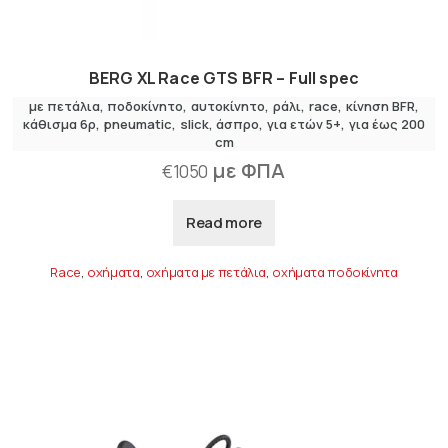
BERG XL Race GTS BFR – Full spec
με πετάλια
,
ποδοκίνητο
αυτοκίνητο
,
ράλι
race
κίνηση BFR
κάθισμα 6ρ
pneumatic
slick
άσπρο
για ετών 5+
για έως 200
cm
με ΦΠΑ
€
1050
Read more
Race
,
οχήματα
,
οχήματα με πετάλια
,
οχήματα ποδοκίνητα