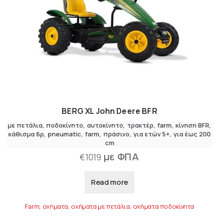
BERG XL John Deere BFR
με πετάλια
,
ποδοκίνητο
αυτοκίνητο
,
τρακτέρ
farm
κίνηση BFR
κάθισμα 6ρ
pneumatic
farm
πράσινο
για ετών 5+
για έως 200
cm
με ΦΠΑ
€
1019
Read more
Farm
,
οχήματα
,
οχήματα με πετάλια
,
οχήματα ποδοκίνητα