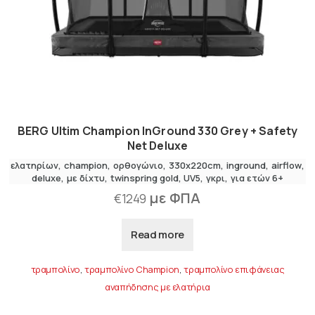
BERG Ultim Champion InGround 330 Grey + Safety
Net Deluxe
ελατηρίων
champion
ορθογώνιο
330x220cm
inground
airflow
deluxe
,
με δίχτυ
twinspring gold
UV5
γκρι
για ετών 6+
με ΦΠΑ
€
1249
Read more
τραμπολίνο
,
τραμπολίνο Champion
,
τραμπολίνο επιφάνειας
αναπήδησης με ελατήρια