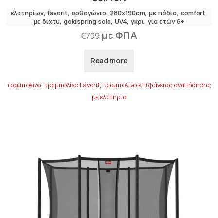
ελατηρίων
favorit
ορθογώνιο
280x190cm
με πόδια
comfort
,
με δίχτυ
goldspring solo
UV4
γκρι
για ετών 6+
με ΦΠΑ
€
799
Read more
τραμπολίνο
,
τραμπολίνο Favorit
,
τραμπολίνο επιφάνειας αναπήδησης
με ελατήρια