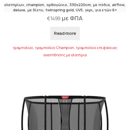
ελατηρίων
champion
ορθογώνιο
330x220cm
με πόδια
airflow
deluxe
,
με δίχτυ
twinspring gold
UV5
γκρι
για ετών 6+
με ΦΠΑ
€
1499
Read more
τραμπολίνο
,
τραμπολίνο Champion
,
τραμπολίνο επιφάνειας
αναπήδησης με ελατήρια