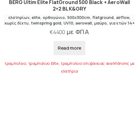
BERG Ultim Elite FlatGround 500 Black + AeroWall
2×2 BLK&GRY
ελατηρίων
elite
ορθογώνιο
500x300cm
flatground
airflow
χωρίς δίχτυ
twinspring gold
UV10
aerowall
μαύρο
για ετών 14+
με ΦΠΑ
€
4400
Read more
τραμπολίνο
,
τραμπολίνο Elite
,
τραμπολίνο επιφάνειας αναπήδησης με
ελατήρια