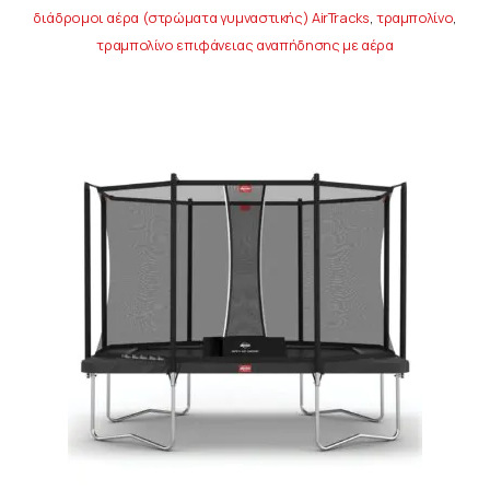
διάδρομοι αέρα (στρώματα γυμναστικής) AirTracks
,
τραμπολίνο
,
τραμπολίνο επιφάνειας αναπήδησης με αέρα