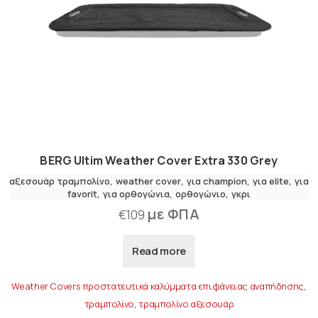
BERG Ultim Weather Cover Extra 330 Grey
αξεσουάρ τραμπολίνο
weather cover
για champion
,
για elite
,
για
favorit
,
για ορθογώνια
ορθογώνιο
γκρι
με ΦΠΑ
€
109
Read more
Weather Covers προστατευτικά καλύμματα επιφάνειας αναπήδησης
,
τραμπολίνο
,
τραμπολίνο αξεσουάρ