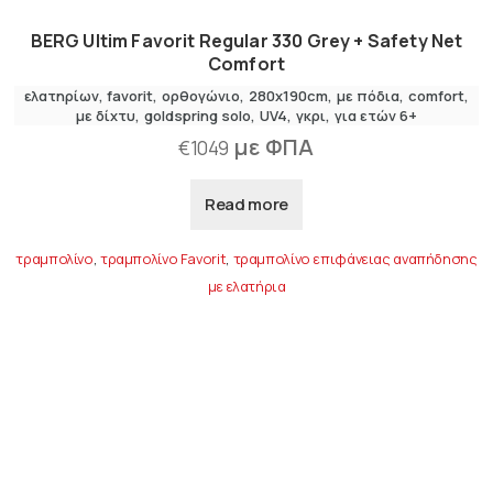
BERG Ultim Favorit Regular 330 Grey + Safety Net
Comfort
ελατηρίων
favorit
ορθογώνιο
280x190cm
με πόδια
comfort
,
με δίχτυ
goldspring solo
UV4
γκρι
για ετών 6+
με ΦΠΑ
€
1049
Read more
τραμπολίνο
,
τραμπολίνο Favorit
,
τραμπολίνο επιφάνειας αναπήδησης
με ελατήρια