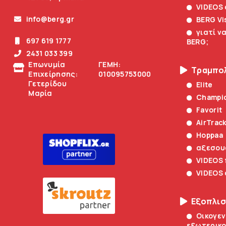
VIDEOS
info@berg.gr
BERG Vi
γιατί ν
697 619 1777
BERG;
2431 033 399
Επωνυμία
ΓΕΜΗ:
Τραμπο
Επιχείρησης:
010095753000
Γετερίδου
Elite
Μαρία
Champi
Favorit
AirTrac
Hoppaa
αξεσου
VIDEOS
VIDEOS
Εξοπλι
Οικογεν
εξωτερικο