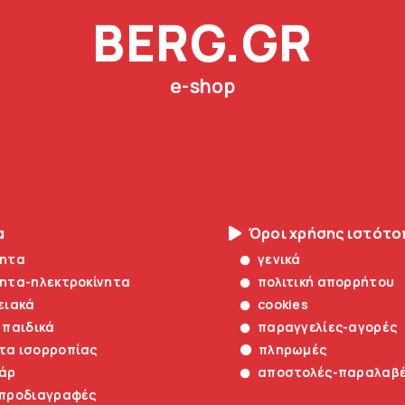
BERG.GR
e-shop
α
Όροι χρήσης ιστότ
νητα
γενικά
νητα-ηλεκτροκίνητα
πολιτική απορρήτου
ειακά
cookies
 παιδικά
παραγγελίες-αγορές
τα ισορροπίας
πληρωμές
άρ
αποστολές-παραλαβ
 προδιαγραφές