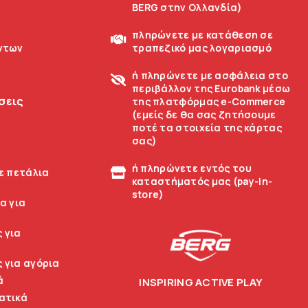
BERG στην Ολλανδία)
πληρώνετε με κατάθεση σε
ντων
τραπεζικό μας λογαριασμό
ή πληρώνετε με ασφάλεια στο
περιβάλλον της Eurobank μέσω
σεις
της πλατφόρμας e-Commerce
(εμείς δε θα σας ζητήσουμε
ποτέ τα στοιχεία της κάρτας
σας)
ή πληρώνετε εντός του
ε πετάλια
καταστήματός μας (pay-in-
store)
α για
 για
 για αγόρια
ά
INSPIRING ACTIVE PLAY
ατικά