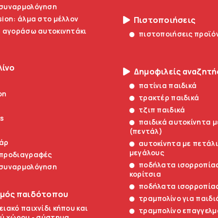
 συναρμολόγηση
sion: άλμα στο μέλλον
Πιστοποιήσεις
α αγοράσω αυτοκινητάκι
πιστοποιήσεις προϊό
λίνο
Δημοφιλείς αναζητή
πατίνια παιδικά
on
τρακτέρ παιδικά
τζιπ παιδικά
ks
παιδικά αυτοκίνητα μ
(πεντάλ)
άρ
αυτοκίνητα με πετάλι
μεγάλους
 προδιαγραφές
ποδήλατα ισορροπίας
 συναρμολόγηση
κορίτσια
ποδήλατα ισορροπίας
σμός παιδότοπου
τραμπολίνο για παιδι
ειακό παιχνίδι κήπου και
τραμπολίνο επαγγελμ
ύ χώρου - σύστημα