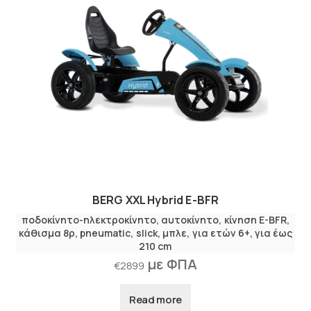
BERG XXL Hybrid E-BFR
ποδοκίνητο-ηλεκτροκίνητο
αυτοκίνητο
κίνηση E-BFR
κάθισμα 8ρ
pneumatic
slick
μπλε
για ετών 6+
για έως
210 cm
με ΦΠΑ
€
2899
Read more