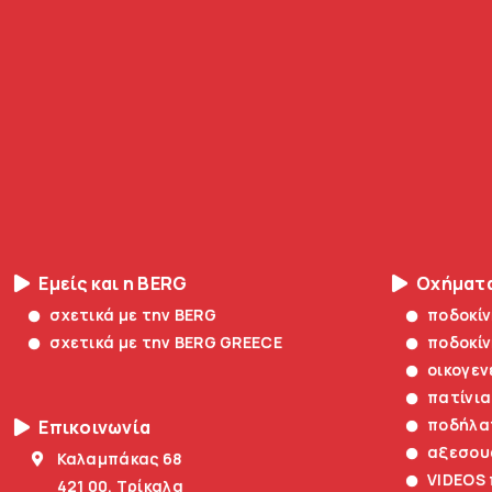
Εμείς και η BERG
Οχήματ
σχετικά με την BERG
ποδοκί
σχετικά με την BERG GREECE
ποδοκί
οικογεν
πατίνια
ποδήλα
Επικοινωνία
αξεσου
Καλαμπάκας 68
VIDEOS
421 00, Τρίκαλα