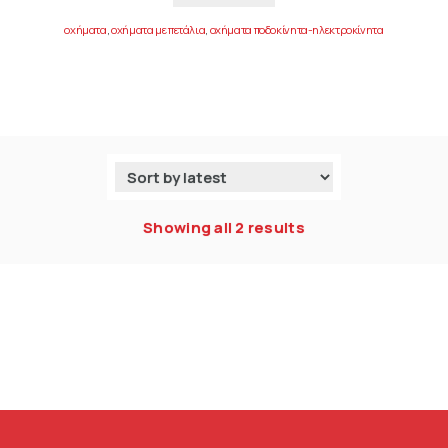
οχήματα
,
οχήματα με πετάλια
,
οχήματα ποδοκίνητα-ηλεκτροκίνητα
Showing all 2 results