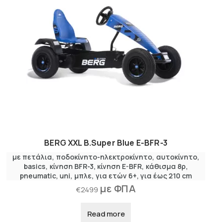
BERG XXL B.Super Blue E-BFR-3
με πετάλια
,
ποδοκίνητο-ηλεκτροκίνητο
αυτοκίνητο
basics
κίνηση BFR-3
,
κίνηση E-BFR
κάθισμα 8ρ
pneumatic
uni
μπλε
για ετών 6+
για έως 210 cm
με ΦΠΑ
€
2499
Read more