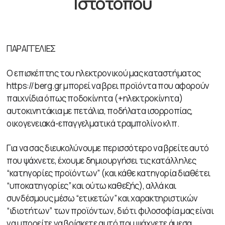
Ιστότοπου
ΠΑΡΑΓΓΕΛΙΕΣ
Ο επισκέπτης του ηλεκτρονικού μας καταστήματος
https://berg.gr μπορεί να βρει προϊόντα που αφορούν
παιχνίδια όπως ποδοκίνητα (+ηλεκτροκίνητα)
αυτοκινητάκια με πετάλια, ποδήλατα ισορροπίας,
οικογενειακά-επαγγελματικά τραμπολίνο κλπ.
Για να σας διευκολύνουμε περισσότερο να βρείτε αυτό
που ψάχνετε, έχουμε δημιουργήσει τις κατάλληλες
“κατηγορίες προϊόντων” (και κάθε κατηγορία διαθέτει
“υποκατηγορίες” και ούτω καθεξής), αλλά και
συνδέσμους μέσω “ετικετών” και χαρακτηριστικών
“ιδιοτήτων” των προϊόντων, διότι φιλοσοφία μας είναι
να μπορείτε να βρίσκετε αυτό που ψάχνετε άμεσα.