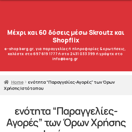
Μέχρι και 60 δόσεις μέσω Skroutz και
Shopflix
e-shop berg.gr, για παραγγελίες ή πληροφορίες & ερωτήσεις,
καλέστε στο 697 619 1777 ή στο 2431 033 399 ή γράψτε στο
info@berg.gr
Home
ενότητα “Παραγγελίες-Αγορές” των Όρων
Χρήσης Ιστότοπου
ενότητα “Παραγγελίες-
Αγορές” των Όρων Χρήσης