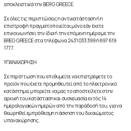
αποκλειστικά την BERG GREECE.
Σε όλες τις περιπτώσεις η αντικατάσταση ή η
επιστροφή πραγματοποιείται μόνο εάν έχετε
επικοινωνήσει την ίδια ή την επόμενη ημέρα με την
BREG GREECE στα τηλέφωνα 2431 033 399 ή 697 619
1777.
ΥΠΑΝΑΧΩΡΗΣΗ
Σε περίπτωση που επιθυμείτε να επιστρέψετε το
προϊόν που έχετε προμηθευτεί από το ηλεκτρονικό
κατάστημα, μπορείτε να μας το αποστείλετε στην
αρχική του κατάσταση και συσκευασία εντός 14
ημερολογιακών ημερών από την παράδοσή του, για να
θεωρηθεί εμπρόθεσμη η άσκηση του δικαιώματος
υπαναχώρησης.