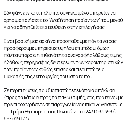
Εάν ψάχνετε κάτι πολύ πιο συγκεκριμένο μπορείτε να
χρησιμοποιήσετε το “Αναζήτηση προϊόντων” του μενού
για να οδηγηθείτε κατευθείαν στην επιλογή σας.
Είναι βασική μας αρχή να προσπαθούμε πάντα να σας
προσφέρουμε υπηρεσίες υψηλού επιπέδου, όμως
πάντα υπάρχει η πιθανότητα αναγραφής λάθους τιμής
ή λάθους περιγραφής δευτερευόντων χαρακτηριστικών
των προϊόντων καθώς επίσης και περιπτώσεις
διακοπής της λειτουργίας του ιστότοπου.
Σε περιπτώσεις που διαπιστώσετε κάποια απόκλιση
(προς τα κάτω ή προς τα πάνω) τιμής, σας προτείνουμε
πριν προχωρήσετε σε παραγγελία να επικοινωνήσετε με
το Τμήμα Εξυπηρέτησης Πελατών στα 2431 033 399 ή
697 619 1777.