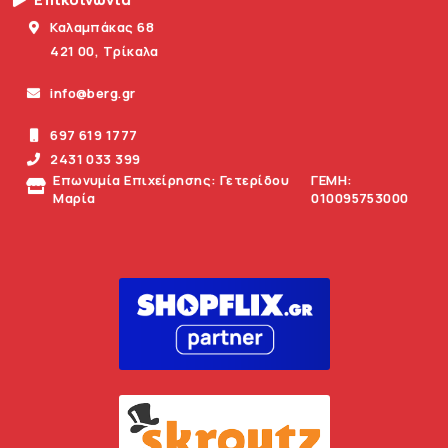
Καλαμπάκας 68
421 00, Τρίκαλα
info@berg.gr
697 619 1777
2431 033 399
Επωνυμία Επιχείρησης: Γετερίδου
ΓΕΜΗ:
Μαρία
010095753000