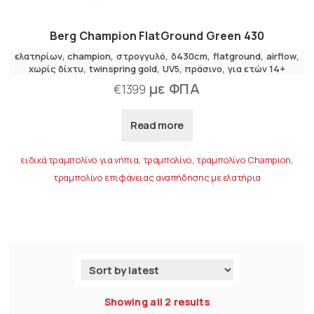
Berg Champion FlatGround Green 430
ελατηρίων
champion
στρογγυλό
δ430cm
flatground
airflow
χωρίς δίχτυ
twinspring gold
UV5
πράσινο
για ετών 14+
με ΦΠΑ
€
1399
Read more
ειδικά τραμπολίνο για νήπια
,
τραμπολίνο
,
τραμπολίνο Champion
,
τραμπολίνο επιφάνειας αναπήδησης με ελατήρια
Showing all 2 results