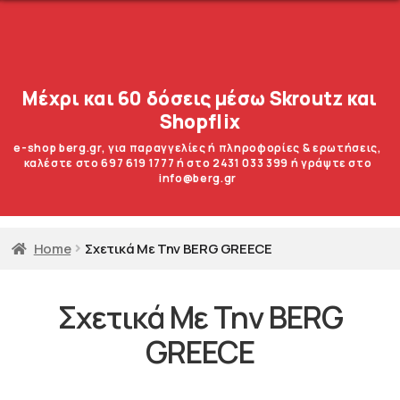
Μέχρι και 60 δόσεις μέσω Skroutz και
Shopflix
e-shop berg.gr, για παραγγελίες ή πληροφορίες & ερωτήσεις,
καλέστε στο 697 619 1777 ή στο 2431 033 399 ή γράψτε στο
info@berg.gr
Home
Σχετικά Με Την BERG GREECE
Σχετικά Με Την BERG
GREECE