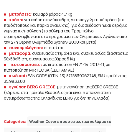
μετρήσεις:
καθαρό βάρος 4.7 Kg
χρήση:
για χρήση στην ύπαιθρο, για επαγγελματική χρήση (πχ
παιδότοπους και πάρκα αναψυχής), για διασκέδαση ή/και αερόβια
γυμναστική-άθληση (το άθλημα του Τραμπολίνο
συμπεριλαμβάνεται στο πρόγραμμα των Ολυμπιακών Aγώνων από
την 27η Θερινή Ολυμπιάδα Sydney-2000 και μετά)
συναρμολόγηση:
απαιτείται
μεταφορά:
συσκευασίας τεμάχια ένα, συσκευασίας διαστάσεις
38x58x15 cm, συσκευασίας βάρος 5 Kg
πιστοποιήσεις:
με πιστοποίηση ΕΝ 71-14: 2017-11, με
πιστοποίηση MIRTEC SA (ΕΒΕΤΑΜ ΑΕ)
κωδικοί:
EAN CODE (GTIN-13) 8715839062748, SKU προϊόντος
35.98.33.00
εγγύηση BERG GREECE:
με την εγγύηση της BERG GREECE
(εδρεύει στα Τρίκαλα Θεσσαλίας και είναι η αποκλειστική
αντιπρόσωπος της Ολλανδικής BERG για όλη την Ελλάδα)
Categories:
Weather Covers προστατευτικά καλύμματα