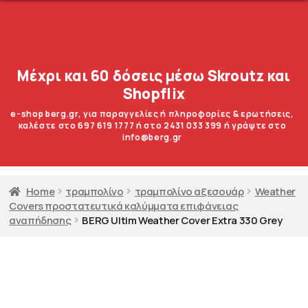
Μέχρι και 60 δόσεις μέσω Skroutz και
Shopflix
e-shop berg.gr, για παραγγελίες ή πληροφορίες & ερωτήσεις,
καλέστε στο 697 619 1777 ή στο 2431 033 399 ή γράψτε στο
info@berg.gr
Home
τραμπολίνο
τραμπολίνο αξεσουάρ
Weather
Covers προστατευτικά καλύμματα επιφάνειας
αναπήδησης
BERG Ultim Weather Cover Extra 330 Grey