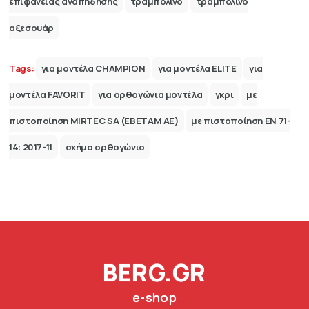
επιφάνειας αναπήδησης
τραμπολίνο
τραμπολίνο
αξεσουάρ
Tags:
για μοντέλα CHAMPION
για μοντέλα ELITE
για
μοντέλα FAVORIT
για ορθογώνια μοντέλα
γκρι
με
πιστοποίηση MIRTEC SA (ΕΒΕΤΑΜ ΑΕ)
με πιστοποίηση ΕΝ 71-
14: 2017-11
σχήμα ορθογώνιο
BERG.GR
e-shop