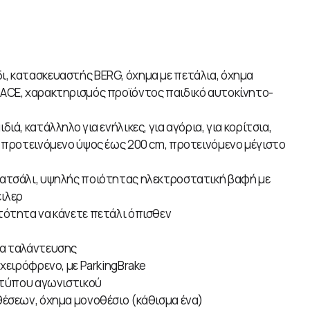
δι, κατασκευαστής BERG, όχημα με πετάλια, όχημα
ACE, χαρακτηρισμός προϊόντος παιδικό αυτοκίνητο-
διά, κατάλληλο για ενήλικες, για αγόρια, για κορίτσια,
, προτεινόμενο ύψος έως 200 cm, προτεινόμενο μέγιστο
 ατσάλι, υψηλής ποιότητας ηλεκτροστατική βαφή με
έιλερ
τότητα να κάνετε πετάλι όπισθεν
να ταλάντευσης
 χειρόφρενο, με ParkingBrake
 τύπου αγωνιστικού
θέσεων, όχημα μονοθέσιο (κάθισμα ένα)