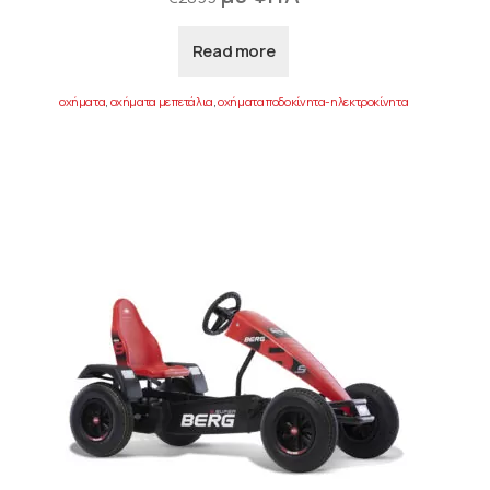
Read more
οχήματα
,
οχήματα με πετάλια
,
οχήματα ποδοκίνητα-ηλεκτροκίνητα