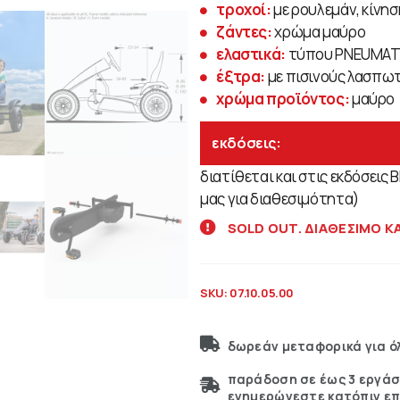
τροχοί:
με ρουλεμάν, κίνη
ζάντες:
χρώμα μαύρο
ελαστικά:
τύπου PNEUMATI
έξτρα:
με πισινούς λασπω
χρώμα προϊόντος:
μαύρο
εκδόσεις:
διατίθεται και στις εκδόσεις
μας για διαθεσιμότητα)
SOLD OUT. ΔΙΑΘΕΣΙΜΟ Κ
SKU:
07.10.05.00
δωρεάν μεταφορικά για όλ
παράδοση σε έως 3 εργάσ
ενημερώνεστε κατόπιν επ