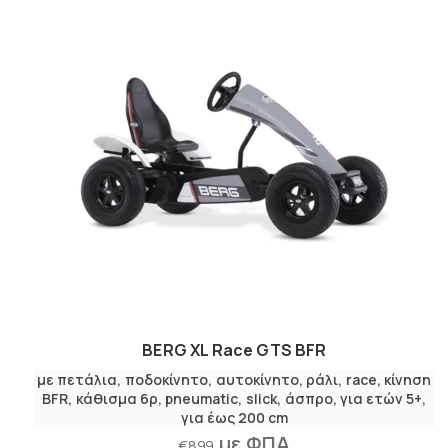
BERG XL Race GTS BFR
με πετάλια
,
ποδοκίνητο
αυτοκίνητο
,
ράλι
race
κίνηση
BFR
κάθισμα 6ρ
pneumatic
slick
άσπρο
για ετών 5+
για έως 200 cm
με ΦΠΑ
€
899