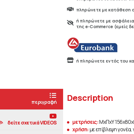
πληρώνετε με κατάθεση σ
ή πληρώνετε με ασφάλεια
της e-Commerce (εμείς δ
ή πληρώνετε εντός του κ
Description
περιγραφή
μετρήσεις:
ΜχΠχΥ 156x80x8
δείτε σχετικά VIDEOS
χρήση:
με επίβλεψη γονέα, 