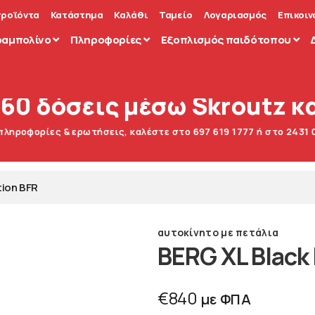
προϊόντα
Κατάστημα
Καλάθι
Ταμείο
Λογαριασμός
Επικοιν
ραμπολίνο
Πληροφορίες
Εξοπλισμός παιδότοπου
 60 δόσεις μέσω Skroutz κα
 πληροφορίες & ερωτήσεις, καλέστε στο 697 619 1777 ή στο 2431 
tion BFR
αυτοκίνητο με πετάλια
BERG XL Black 
€
840
με ΦΠΑ