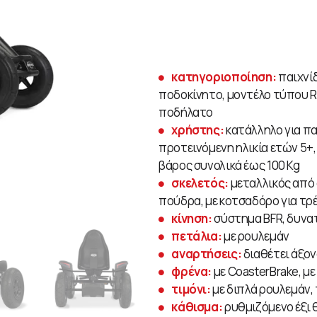
κατηγοριοποίηση:
παιχνί
ποδοκίνητο, μοντέλο τύπου R
ποδήλατο
χρήστης:
κατάλληλο για παι
προτεινόμενη ηλικία ετών 5+
βάρος συνολικά έως 100 Kg
σκελετός:
μεταλλικός από
πούδρα, με κοτσαδόρο για τρ
κίνηση:
σύστημα BFR, δυνα
πετάλια:
με ρουλεμάν
αναρτήσεις:
διαθέτει άξο
φρένα:
με CoasterBrake, με
τιμόνι:
με διπλά ρουλεμάν,
κάθισμα:
ρυθμιζόμενο έξι 