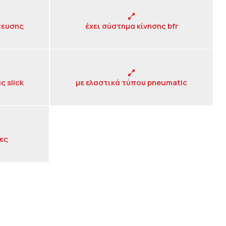
τευσης
έχει σύστημα κίνησης bfr
ς slick
με ελαστικά τύπου pneumatic
δες