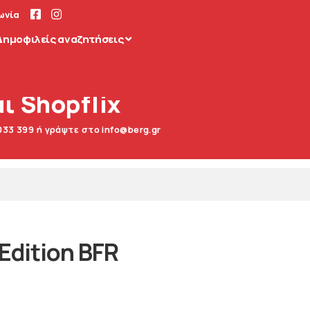
ωνία
Δημοφιλείς αναζητήσεις
ι Shopflix
033 399 ή γράψτε στο info@berg.gr
Edition BFR