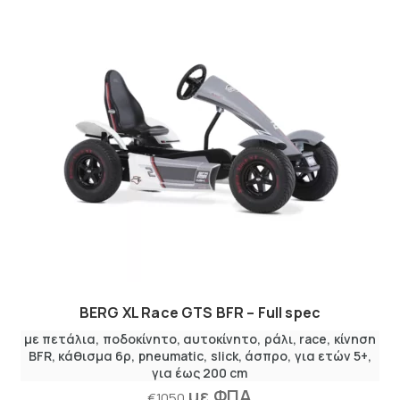
BERG XL Race GTS BFR – Full spec
με πετάλια
,
ποδοκίνητο
αυτοκίνητο
,
ράλι
race
κίνηση
BFR
κάθισμα 6ρ
pneumatic
slick
άσπρο
για ετών 5+
για έως 200 cm
με ΦΠΑ
€
1050