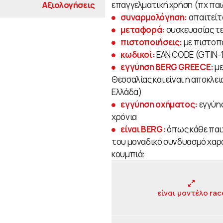
επαγγελματική χρήση (πχ πα
Αξιολογήσεις
συναρμολόγηση:
απαιτείτ
μεταφορά:
συσκευασίας τε
πιστοποιήσεις:
με πιστοπ
κωδικοί:
EAN CODE (GTIN-1
εγγύηση BERG GREECE:
με
Θεσσαλίας και είναι η αποκλε
Ελλάδα)
εγγύηση οχήματος:
εγγύη
χρόνια
είναι BERG:
όπως κάθε παιχν
του μοναδικό συνδυασμό χαρ
κουμπιά:
είναι μοντέλο rac