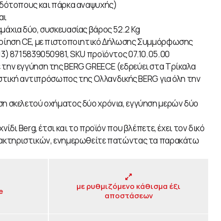
ιδότοπους και πάρκα αναψυχής)
αι
μάχια δύο, συσκευασίας βάρος 52.2 Kg
οίηση CE, με πιστοποιητικό Δήλωσης Συμμόρφωσης
3) 8715839050981, SKU προϊόντος 07.10.05.00
 την εγγύηση της BERG GREECE (εδρεύει στα Τρίκαλα
ιστική αντιπρόσωπος της Ολλανδικής BERG για όλη την
ση σκελετού οχήματος δύο χρόνια, εγγύηση μερών δύο
ίδι Berg, έτσι και το προϊόν που βλέπετε, έχει τον δικό
ακτηριστικών, ενημερωθείτε πατώντας τα παρακάτω
με ρυθμιζόμενο κάθισμα έξι
e
αποστάσεων