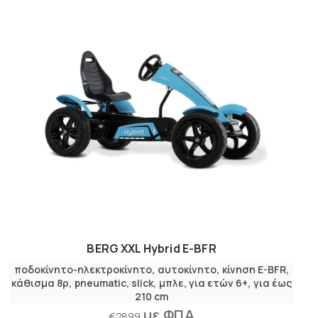
BERG XXL Hybrid E-BFR
ποδοκίνητο-ηλεκτροκίνητο
αυτοκίνητο
κίνηση E-BFR
κάθισμα 8ρ
pneumatic
slick
μπλε
για ετών 6+
για έως
210 cm
με ΦΠΑ
€
2899