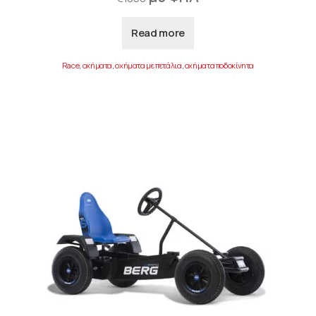
Read more
Race
,
οχήματα
,
οχήματα με πετάλια
,
οχήματα ποδοκίνητα