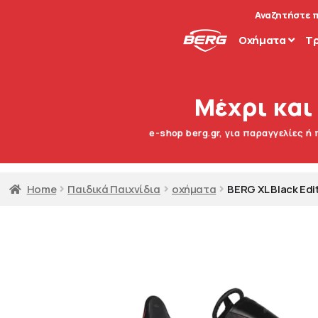
Αναζητήστε 
Οχήματα
T
Μέχρι και
e-shop berg.gr, για παραγγελίες ή
Home
Παιδικά Παιχνίδια
οχήματα
BERG XL Black Edi