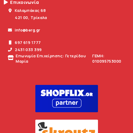
Επικοινωνία
Καλαμπάκας 68
421 00, Τρίκαλα
info@berg.gr
697 619 1777
2431 033 399
Επωνυμία Επιχείρησης: Γετερίδου
ΓΕΜΗ:
Μαρία
010095753000