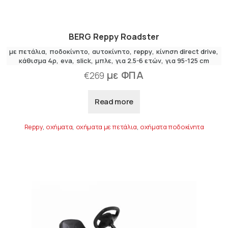
BERG Reppy Roadster
με πετάλια
,
ποδοκίνητο
αυτοκίνητο
reppy
κίνηση direct drive
κάθισμα 4ρ
eva
slick
μπλε
για 2.5-6 ετών
για 95-125 cm
με ΦΠΑ
€
269
Read more
Reppy
,
οχήματα
,
οχήματα με πετάλια
,
οχήματα ποδοκίνητα