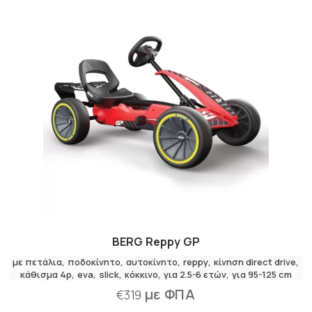
BERG Reppy GP
με πετάλια
,
ποδοκίνητο
αυτοκίνητο
reppy
κίνηση direct drive
κάθισμα 4ρ
eva
slick
κόκκινο
για 2.5-6 ετών
για 95-125 cm
με ΦΠΑ
€
319