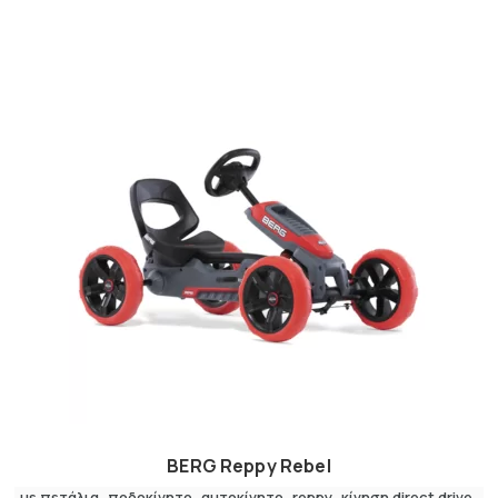
BERG Reppy Rebel
με πετάλια
,
ποδοκίνητο
αυτοκίνητο
reppy
κίνηση direct drive