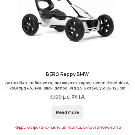
BERG Reppy BMW
με πετάλια
,
ποδοκίνητο
αυτοκίνητο
reppy
κίνηση direct drive
κάθισμα 4ρ
eva
slick
άσπρο
για 2.5-6 ετών
για 95-125 cm
με ΦΠΑ
€
329
Read more
Reppy
,
οχήματα
,
οχήματα με πετάλια
,
οχήματα ποδοκίνητα