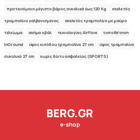
προτεινόμενο μέγιστο βάρος συνολικά έως 120 Kg
σκελετός
τραμπολίνο γαλβανισμένος
σκελετός τραμπολίνο με μαύρο
τελείωμα
σχήμα οβάλ
τεχνολογίας AirFlow
τοποθέτηση
InGround
ύψος εισόδου τραμπολίνο 27 cm
ύψος τραμπολίνο
συνολικό 27 cm
χωρίς δίχτυ ασφαλείας (SPORTS)
BERG.GR
e-shop