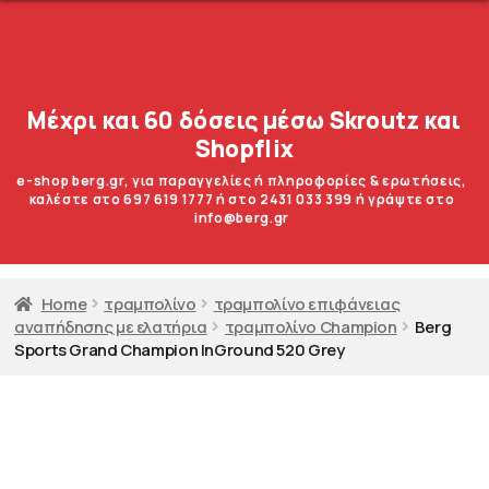
Μέχρι και 60 δόσεις μέσω Skroutz και
Shopflix
e-shop berg.gr, για παραγγελίες ή πληροφορίες & ερωτήσεις,
καλέστε στο 697 619 1777 ή στο 2431 033 399 ή γράψτε στο
info@berg.gr
Home
τραμπολίνο
τραμπολίνο επιφάνειας
αναπήδησης με ελατήρια
τραμπολίνο Champion
Berg
Sports Grand Champion InGround 520 Grey