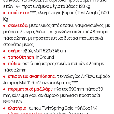
ετών 14+, προτεινόμενο μέγιστο βάρος 120 Kg
ποιότητα:
****, ελεγμένο για βάρος (TestWeight) 600
Kg
σκελετός:
μεταλλικός από ατσάλι, γαλβανισμένος, με
μαύρο τελείωμα, διάμετρος σωλήνα σκελετού 48 mm με
πάχος 2 mm, με προστατευτικό διχτάκι περιμετρικά
στο κάτω μέρος
σχήμα:
οβάλ, ΜχΠ 520x345 cm
τοποθέτηση:
InGround
πόδια:
οχτώ, διάμετρος σωλήνα ποδιών 42 mm με
πάχος 2 mm
επιφάνεια αναπήδησης:
τεχνολογίας AirFlow, εμβαδό
JumpingMat 11.6 m2, άνεση άλματος ****
περιμετρικό μαξιλάρι:
πλάτος 390 mm, πάχος 30
mm, κάλλυμα γκρι, αδιάβροχο, με ηλιακή προστασία
BERG UV5
ελατήρια:
τύπου TwinSpring Gold, πλήθος 144