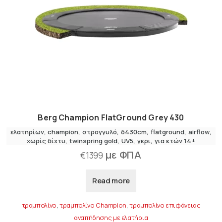
Berg Champion FlatGround Grey 430
ελατηρίων
champion
στρογγυλό
δ430cm
flatground
airflow
χωρίς δίχτυ
twinspring gold
UV5
γκρι
για ετών 14+
με ΦΠΑ
€
1399
Read more
τραμπολίνο
,
τραμπολίνο Champion
,
τραμπολίνο επιφάνειας
αναπήδησης με ελατήρια