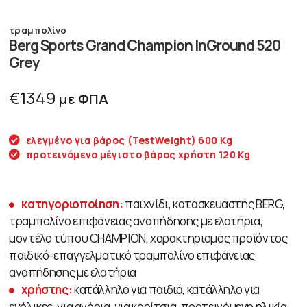
τραμπολίνο
Berg Sports Grand Champion InGround 520
Grey
€
1349
με ΦΠΑ
ελεγμένο για βάρος (TestWeight) 600 Kg
προτεινόμενο μέγιστο βάρος χρήστη 120 Kg
κατηγοριοποίηση:
παιχνίδι, κατασκευαστής BERG,
τραμπολίνο επιφάνειας αναπήδησης με ελατήρια,
μοντέλο τύπου CHAMPION, χαρακτηρισμός προϊόντος
παιδικό-επαγγελματικό τραμπολίνο επιφάνειας
αναπήδησης με ελατήρια
χρήστης:
κατάλληλο για παιδιά, κατάλληλο για
ενήλικες, για αγόρια, για κορίτσια, προτεινόμενη ηλικία