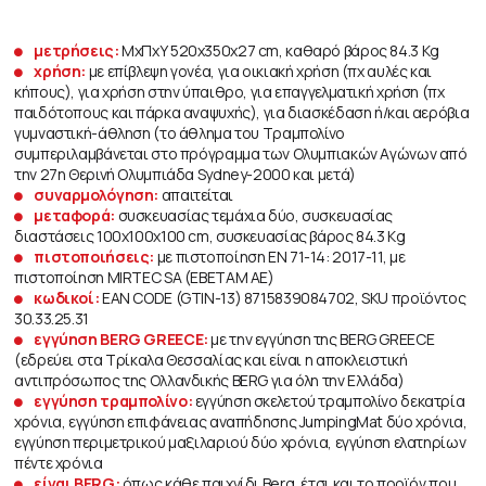
μετρήσεις:
ΜχΠχΥ 520x350x27 cm, καθαρό βάρος 84.3 Kg
χρήση:
με επίβλεψη γονέα, για οικιακή χρήση (πχ αυλές και
κήπους), για χρήση στην ύπαιθρο, για επαγγελματική χρήση (πχ
παιδότοπους και πάρκα αναψυχής), για διασκέδαση ή/και αερόβια
γυμναστική-άθληση (το άθλημα του Τραμπολίνο
συμπεριλαμβάνεται στο πρόγραμμα των Ολυμπιακών Aγώνων από
την 27η Θερινή Ολυμπιάδα Sydney-2000 και μετά)
συναρμολόγηση:
απαιτείται
μεταφορά:
συσκευασίας τεμάχια δύο, συσκευασίας
διαστάσεις 100x100x100 cm, συσκευασίας βάρος 84.3 Kg
πιστοποιήσεις:
με πιστοποίηση ΕΝ 71-14: 2017-11, με
πιστοποίηση MIRTEC SA (ΕΒΕΤΑΜ ΑΕ)
κωδικοί:
EAN CODE (GTIN-13) 8715839084702, SKU προϊόντος
30.33.25.31
εγγύηση BERG GREECE:
με την εγγύηση της BERG GREECE
(εδρεύει στα Τρίκαλα Θεσσαλίας και είναι η αποκλειστική
αντιπρόσωπος της Ολλανδικής BERG για όλη την Ελλάδα)
εγγύηση τραμπολίνο:
εγγύηση σκελετού τραμπολίνο δεκατρία
χρόνια, εγγύηση επιφάνειας αναπήδησης JumpingMat δύο χρόνια,
εγγύηση περιμετρικού μαξιλαριού δύο χρόνια, εγγύηση ελατηρίων
πέντε χρόνια
είναι BERG:
όπως κάθε παιχνίδι Berg, έτσι και το προϊόν που