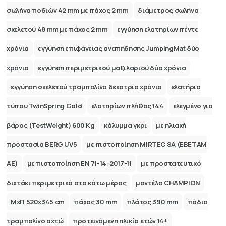
σωλήνα ποδιών 42 mm με πάχος 2 mm
διάμετρος σωλήνα
σκελετού 48 mm με πάχος 2 mm
εγγύηση ελατηρίων πέντε
χρόνια
εγγύηση επιφάνειας αναπήδησης JumpingMat δύο
χρόνια
εγγύηση περιμετρικού μαξιλαριού δύο χρόνια
εγγύηση σκελετού τραμπολίνο δεκατρία χρόνια
ελατήρια
τύπου TwinSpring Gold
ελατηρίων πλήθος 144
ελεγμένο για
βάρος (TestWeight) 600 Kg
κάλυμμα γκρι
με ηλιακή
προστασία BERG UV5
με πιστοποίηση MIRTEC SA (ΕΒΕΤΑΜ
ΑΕ)
με πιστοποίηση ΕΝ 71-14: 2017-11
με προστατευτικό
διχτάκι περιμετρικά στο κάτω μέρος
μοντέλο CHAMPION
ΜχΠ 520x345 cm
πάχος 30 mm
πλάτος 390 mm
πόδια
τραμπολίνο οχτώ
προτεινόμενη ηλικία ετών 14+