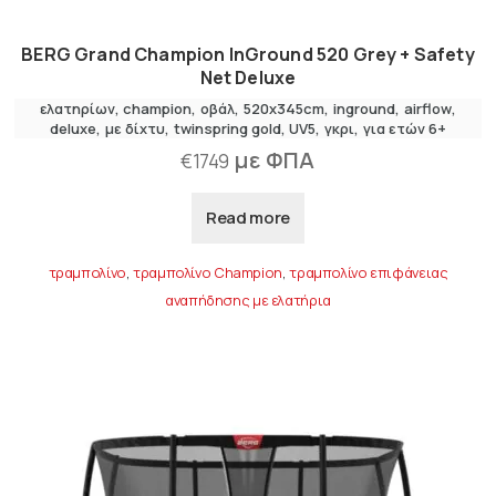
BERG Grand Champion InGround 520 Grey + Safety
Net Deluxe
ελατηρίων
champion
οβάλ
520x345cm
inground
airflow
deluxe
,
με δίχτυ
twinspring gold
UV5
γκρι
για ετών 6+
με ΦΠΑ
€
1749
Read more
τραμπολίνο
,
τραμπολίνο Champion
,
τραμπολίνο επιφάνειας
αναπήδησης με ελατήρια