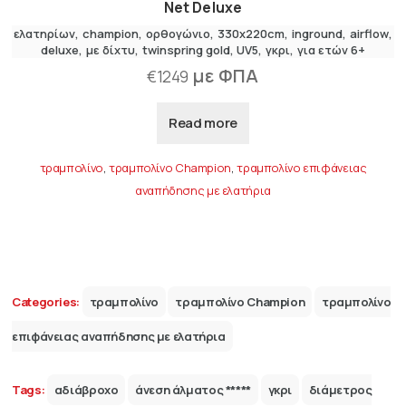
Net Deluxe
ελατηρίων
champion
ορθογώνιο
330x220cm
inground
airflow
deluxe
,
με δίχτυ
twinspring gold
UV5
γκρι
για ετών 6+
με ΦΠΑ
€
1249
Read more
τραμπολίνο
,
τραμπολίνο Champion
,
τραμπολίνο επιφάνειας
αναπήδησης με ελατήρια
Categories:
τραμπολίνο
τραμπολίνο Champion
τραμπολίνο
επιφάνειας αναπήδησης με ελατήρια
Tags:
αδιάβροχο
άνεση άλματος *****
γκρι
διάμετρος