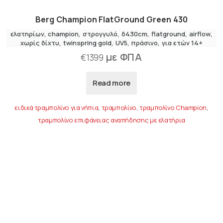
Berg Champion FlatGround Green 430
ελατηρίων
champion
στρογγυλό
δ430cm
flatground
airflow
χωρίς δίχτυ
twinspring gold
UV5
πράσινο
για ετών 14+
με ΦΠΑ
€
1399
Read more
ειδικά τραμπολίνο για νήπια
,
τραμπολίνο
,
τραμπολίνο Champion
,
τραμπολίνο επιφάνειας αναπήδησης με ελατήρια