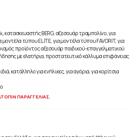
δι, κατασκευαστής BERG, αξεσουάρ τραμπολίνο, για
μοντέλα τύπου ELITE, για μοντέλα τύπου FAVORIT, για
ρισμός προϊόντος αξεσουάρ παιδικού-επαγγελματικού
δησης με ελατήρια, προστατευτικό κάλλυμα επιφάνειας
διά, κατάλληλο για ενήλικες, για αγόρια, για κορίτσια
νο
ΑΤΟΠΙΝ ΠΑΡΑΓΓΕΛΙΑΣ.