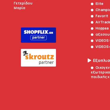
Γετερίδου
Elite
Μαρία
Champi
Favorit
AirTrac
Hoppaa
αξεσου
VIDEOS
VIDEOS
Εξοπλι
Οικογεν
εξωτερικο
παιδικής 