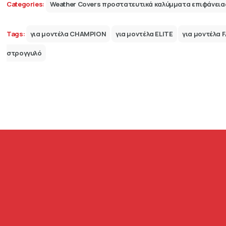
Categories:
Weather Covers προστατευτικά καλύμματα επιφάνει
Tags:
για μοντέλα CHAMPION
για μοντέλα ELITE
για μοντέλα 
στρογγυλό