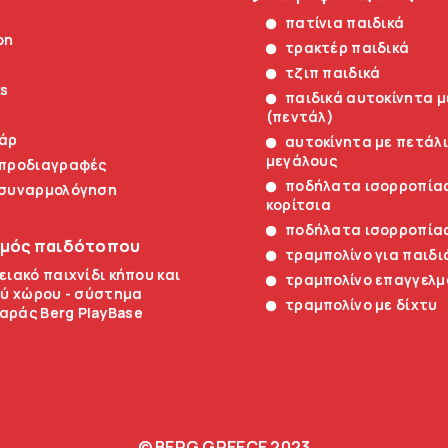
πατίνια παιδικά
on
τρακτέρ παιδικά
τζιπ παιδικά
ks
παιδικά αυτοκίνητα μ
(πεντάλ)
άρ
αυτοκίνητα με πετάλι
μεγάλους
 προδιαγραφές
ποδήλατα ισορροπίας
 συναρμολόγηση
κορίτσια
ποδήλατα ισορροπίας
σμός παιδότοπου
τραμπολίνο για παιδι
ειακό παιχνίδι κήπου και
τραμπολίνο επαγγελμ
ύ χώρου - σύστημα
τραμπολίνο με δίχτυ
χαράς Berg PlayBase
© BERG GREECE 2023