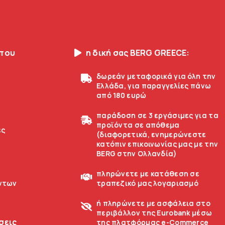
οπου
η δική σας BERG GREECE:
δωρεάν μεταφορικά για όλη την
Ελλάδα, για παραγγελίες πάνω
από 180 ευρώ
παράδοση σε 3 εργάσιμες για τα
προϊόντα σε απόθεμα
ές
(διαφορετικά, ενημερώνεστε
κατόπιν επικοινωνίας μας με την
BERG στην Ολλανδία)
πληρώνετε με κατάθεση σε
ντων
τραπεζικό μας λογαριασμό
ή πληρώνετε με ασφάλεια στο
περιβάλλον της Eurobank μέσω
σεις
της πλατφόρμας e-Commerce