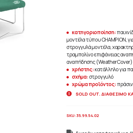
κατηγοριοποίηση:
παιχνί
μοντέλα τύπου CHAMPION, για 
στρογγυλά μοντέλα, χαρακτη
τραμπολίνο επιφάνειας αναπή
αναπήδησης (WeatherCover)
χρήστης:
κατάλληλο για παι
σχήμα:
στρογγυλό
χρώμα προϊόντος:
πράσι
SOLD OUT. ΔΙΑΘΕΣΙΜΟ Κ
SKU:
35.99.54.02