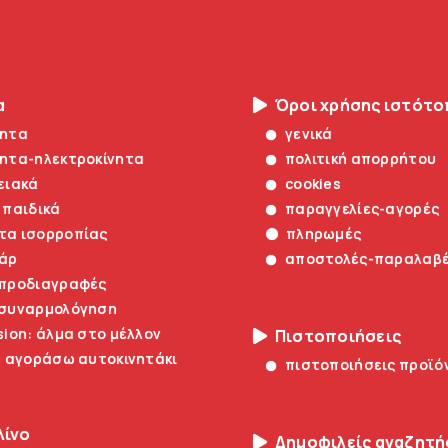
α
Όροι χρήσης ιστότ
νητα
γενικά
νητα-ηλεκτροκίνητα
πολιτική απορρήτου
ειακά
cookies
 παιδικά
παραγγελίες-αγορές
τα ισορροπίας
πληρωμές
άρ
αποστολές-παραλαβ
 προδιαγραφές
 συναρμολόγηση
sion: άλμα στο μέλλον
Πιστοποιήσεις
α αγοράσω αυτοκινητάκι
πιστοποιήσεις προϊό
λίνο
Δημοφιλείς αναζητή