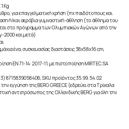
.1 Kg
ιθρο, για επαγγελματική χρήση (πχ παιδότοπους και
δαση ή/και αερόβια γυμναστική-άθληση (το άθλημα του
ται στο πρόγραμμα των Ολυμπιακών Aγώνων από την
-2000 και μετά)
αι
μάχια ένα, συσκευασίας διαστάσεις 38x58x16 cm,
ίηση ΕΝ 71-14: 2017-11, με πιστοποίηση MIRTEC SA
3) 8715839058406, SKU προϊόντος 35.99.54.02
 την εγγύηση της BERG GREECE (εδρεύει στα Τρίκαλα
ιστική αντιπρόσωπος της Ολλανδικής BERG για όλη την