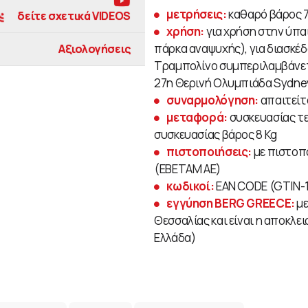
μετρήσεις:
καθαρό βάρος 7
δείτε σχετικά VIDEOS
χρήση:
για χρήση στην ύπα
πάρκα αναψυχής), για διασκέ
Αξιολογήσεις
Τραμπολίνο συμπεριλαμβάνε
27η Θερινή Ολυμπιάδα Sydney
συναρμολόγηση:
απαιτείτ
μεταφορά:
συσκευασίας τε
συσκευασίας βάρος 8 Kg
πιστοποιήσεις:
με πιστοπο
(ΕΒΕΤΑΜ ΑΕ)
κωδικοί:
EAN CODE (GTIN-1
εγγύηση BERG GREECE:
με
Θεσσαλίας και είναι η αποκλε
Ελλάδα)