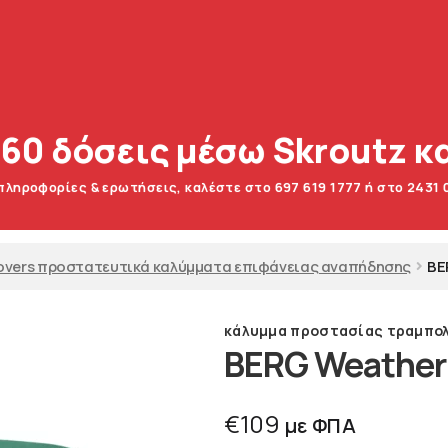
 60 δόσεις μέσω Skroutz κα
 πληροφορίες & ερωτήσεις, καλέστε στο 697 619 1777 ή στο 2431 
overs προστατευτικά καλύμματα επιφάνειας αναπήδησης
BE
κάλυμμα προστασίας τραμπολ
BERG Weather 
€
109
με ΦΠΑ