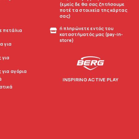
(εμείς δε θα σας ζητήσουμε
ποτέ τα στοιχεία της κάρτας
σας)
ή πληρώνετε εντός του
ε πετάλια
καταστήματός μας (pay-in-
store)
α για
 για
 για αγόρια
ά
INSPIRING ACTIVE PLAY
ατικά