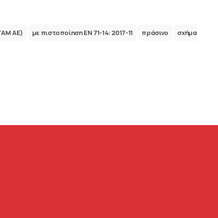
ΤΑΜ ΑΕ)
με πιστοποίηση ΕΝ 71-14: 2017-11
πράσινο
σχήμα