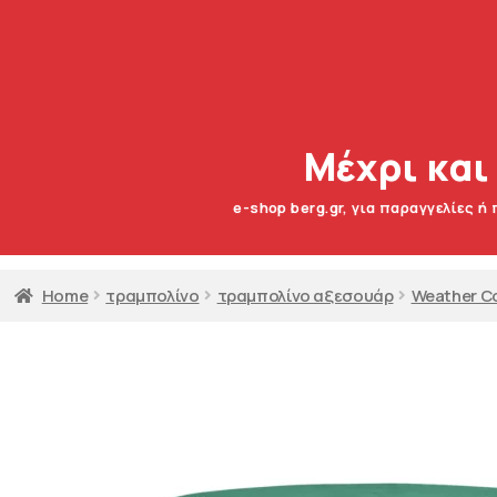
Μέχρι και
e-shop berg.gr, για παραγγελίες ή
Home
τραμπολίνο
τραμπολίνο αξεσουάρ
Weather C