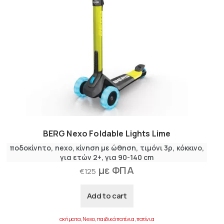
BERG Nexo Foldable Lights Lime
ποδοκίνητο
nexo
κίνηση με ώθηση
τιμόνι 3ρ
κόκκινο
για ετών 2+
για 90-140 cm
με ΦΠΑ
€
125
Add to cart
οχήματα
,
Nexo
,
παιδικά πατίνια
,
πατίνια