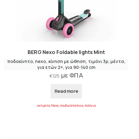
BERG Nexo Foldable lights Mint
ποδοκίνητο
nexo
κίνηση με ώθηση
τιμόνι 3ρ
μέντα
για ετών 2+
για 90-140 cm
με ΦΠΑ
€
125
Read more
οχήματα
,
Nexo
,
παιδικά πατίνια
,
πατίνια