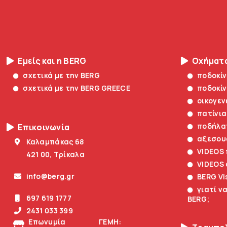
Εμείς και η BERG
Οχήματ
σχετικά με την BERG
ποδοκί
σχετικά με την BERG GREECE
ποδοκί
οικογεν
πατίνια
ποδήλα
Επικοινωνία
αξεσου
Καλαμπάκας 68
VIDEOS
421 00, Τρίκαλα
VIDEOS
info@berg.gr
BERG Vi
γιατί ν
697 619 1777
BERG;
2431 033 399
Επωνυμία
ΓΕΜΗ: