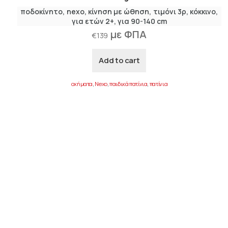
ποδοκίνητο
nexo
κίνηση με ώθηση
τιμόνι 3ρ
κόκκινο
για ετών 2+
για 90-140 cm
με ΦΠΑ
€
139
Add to cart
οχήματα
,
Nexo
,
παιδικά πατίνια
,
πατίνια