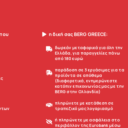
οπου
η δική σας BERG GREECE:
δωρεάν μεταφορικά για όλη την
Ελλάδα, για παραγγελίες πάνω
από 180 ευρώ
παράδοση σε 3 εργάσιμες για τα
προϊόντα σε απόθεμα
ές
(διαφορετικά, ενημερώνεστε
κατόπιν επικοινωνίας μας με την
BERG στην Ολλανδία)
πληρώνετε με κατάθεση σε
ντων
τραπεζικό μας λογαριασμό
ή πληρώνετε με ασφάλεια στο
περιβάλλον της Eurobank μέσω