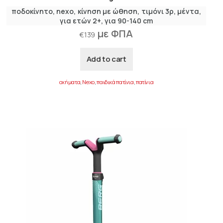
ποδοκίνητο
nexo
κίνηση με ώθηση
τιμόνι 3ρ
μέντα
για ετών 2+
για 90-140 cm
με ΦΠΑ
€
139
Add to cart
οχήματα
,
Nexo
,
παιδικά πατίνια
,
πατίνια