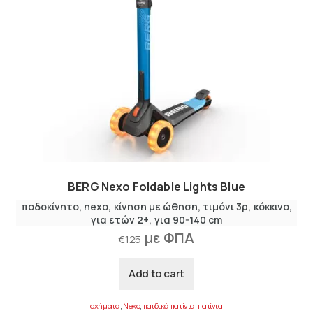
BERG Nexo Foldable Lights Blue
ποδοκίνητο
nexo
κίνηση με ώθηση
τιμόνι 3ρ
κόκκινο
για ετών 2+
για 90-140 cm
με ΦΠΑ
€
125
Add to cart
οχήματα
,
Nexo
,
παιδικά πατίνια
,
πατίνια