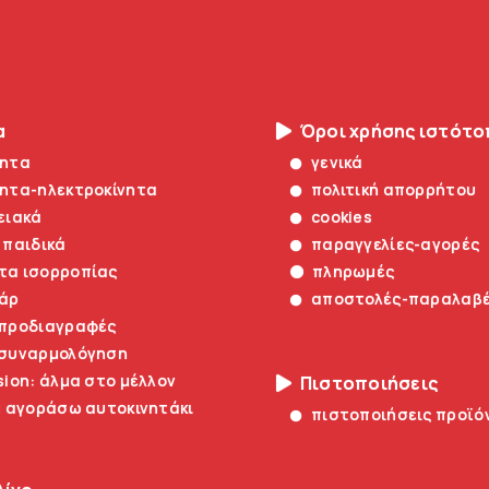
α
Όροι χρήσης ιστότ
νητα
γενικά
νητα-ηλεκτροκίνητα
πολιτική απορρήτου
ειακά
cookies
 παιδικά
παραγγελίες-αγορές
τα ισορροπίας
πληρωμές
άρ
αποστολές-παραλαβ
 προδιαγραφές
 συναρμολόγηση
sion: άλμα στο μέλλον
Πιστοποιήσεις
α αγοράσω αυτοκινητάκι
πιστοποιήσεις προϊό