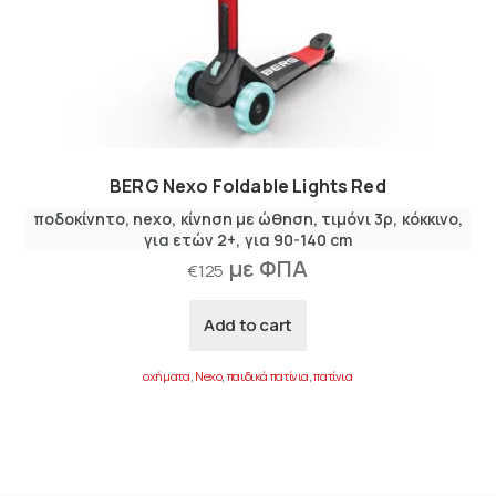
BERG Nexo Foldable Lights Red
ποδοκίνητο
nexo
κίνηση με ώθηση
τιμόνι 3ρ
κόκκινο
για ετών 2+
για 90-140 cm
με ΦΠΑ
€
125
Add to cart
οχήματα
,
Nexo
,
παιδικά πατίνια
,
πατίνια