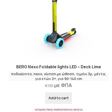
BERG Nexo Foldable lights LED – Deck Lime
ποδοκίνητο
nexo
κίνηση με ώθηση
τιμόνι 3ρ
μέντα
για ετών 2+
για 90-140 cm
με ΦΠΑ
€
139
Add to cart
οχήματα
,
Nexo
,
παιδικά πατίνια
,
πατίνια