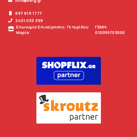
info@berg.gr
697 619 1777
2431 033 399
Επωνυμία Επιχείρησης: Γετερίδου
ΓΕΜΗ:
Μαρία
010095753000