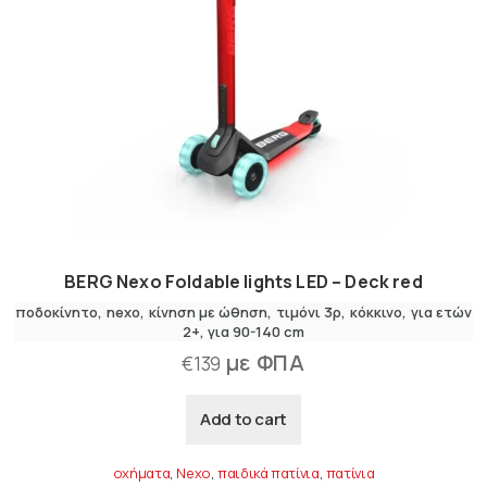
BERG Nexo Foldable lights LED – Deck red
ποδοκίνητο
nexo
κίνηση με ώθηση
τιμόνι 3ρ
κόκκινο
για ετών
2+
για 90-140 cm
με ΦΠΑ
€
139
Add to cart
οχήματα
,
Nexo
,
παιδικά πατίνια
,
πατίνια