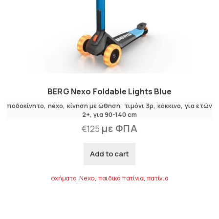
BERG Nexo Foldable Lights Blue
ποδοκίνητο
nexo
κίνηση με ώθηση
τιμόνι 3ρ
κόκκινο
για ετών
2+
για 90-140 cm
με ΦΠΑ
€
125
Add to cart
οχήματα
,
Nexo
,
παιδικά πατίνια
,
πατίνια