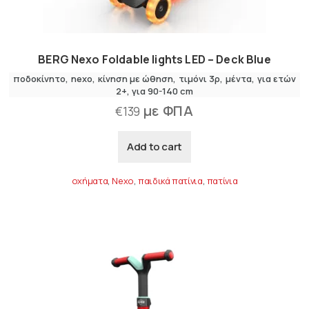
BERG Nexo Foldable lights LED – Deck Blue
ποδοκίνητο
nexo
κίνηση με ώθηση
τιμόνι 3ρ
μέντα
για ετών
2+
για 90-140 cm
με ΦΠΑ
€
139
Add to cart
οχήματα
,
Nexo
,
παιδικά πατίνια
,
πατίνια